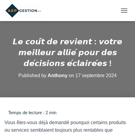
OUVRI
𝙇𝙚 𝙘𝙤𝙪̂𝙩 𝙙𝙚 𝙧𝙚𝙫𝙞𝙚𝙣𝙩 : 𝙫𝙤𝙩𝙧𝙚
𝙢𝙚𝙞𝙡𝙡𝙚𝙪𝙧 𝙖𝙡𝙡𝙞𝙚́ 𝙥𝙤𝙪𝙧 𝙙𝙚𝙨
𝙙𝙚́𝙘𝙞𝙨𝙞𝙤𝙣𝙨 𝙚́𝙘𝙡𝙖𝙞𝙧𝙚́𝙚𝙨 !
Published by
Anthony
on
17 septembre 2024
Vous êtes-vous déjà demandé pourquoi certains produits
ou services semblaient toujours plus rentables que