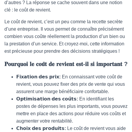
d’autres ? La réponse se cache souvent dans une notion
clé : le coût de revient.
Le coût de revient, c’est un peu comme la recette secrète
d’une entreprise. Il vous permet de connaître précisément
combien vous coûte réellement la production d’un bien ou
la prestation d’un service. Et croyez-moi, cette information
est précieuse pour prendre des décisions stratégiques !
𝐏𝐨𝐮𝐫𝐪𝐮𝐨𝐢 𝐥𝐞 𝐜𝐨𝐮̂𝐭 𝐝𝐞 𝐫𝐞𝐯𝐢𝐞𝐧𝐭 𝐞𝐬𝐭-𝐢𝐥 𝐬𝐢 𝐢𝐦𝐩𝐨𝐫𝐭𝐚𝐧𝐭 ?
𝗙𝗶𝘅𝗮𝘁𝗶𝗼𝗻 𝗱𝗲𝘀 𝗽𝗿𝗶𝘅:
En connaissant votre coût de
revient, vous pouvez fixer des prix de vente qui vous
assurent une marge bénéficiaire confortable.
𝗢𝗽𝘁𝗶𝗺𝗶𝘀𝗮𝘁𝗶𝗼𝗻 𝗱𝗲𝘀 𝗰𝗼𝘂̂𝘁𝘀:
En identifiant les
postes de dépenses les plus importants, vous pouvez
mettre en place des actions pour réduire vos coûts et
augmenter votre rentabilité.
𝗖𝗵𝗼𝗶𝘅 𝗱𝗲𝘀 𝗽𝗿𝗼𝗱𝘂𝗶𝘁𝘀:
Le coût de revient vous aide