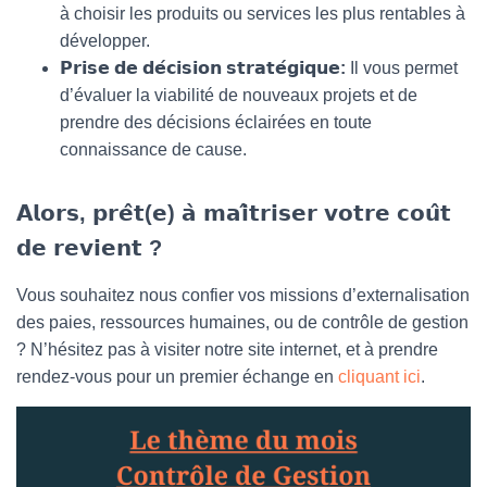
à choisir les produits ou services les plus rentables à
développer.
𝗣𝗿𝗶𝘀𝗲 𝗱𝗲 𝗱𝗲́𝗰𝗶𝘀𝗶𝗼𝗻 𝘀𝘁𝗿𝗮𝘁𝗲́𝗴𝗶𝗾𝘂𝗲:
Il vous permet
d’évaluer la viabilité de nouveaux projets et de
prendre des décisions éclairées en toute
connaissance de cause.
𝗔𝗹𝗼𝗿𝘀, 𝗽𝗿𝗲̂𝘁(𝗲) 𝗮̀ 𝗺𝗮𝗶̂𝘁𝗿𝗶𝘀𝗲𝗿 𝘃𝗼𝘁𝗿𝗲 𝗰𝗼𝘂̂𝘁
𝗱𝗲 𝗿𝗲𝘃𝗶𝗲𝗻𝘁 ?
Vous souhaitez nous confier vos missions d’externalisation
des paies, ressources humaines, ou de contrôle de gestion
? N’hésitez pas à visiter notre site internet, et à prendre
rendez-vous pour un premier échange en
cliquant ici
.