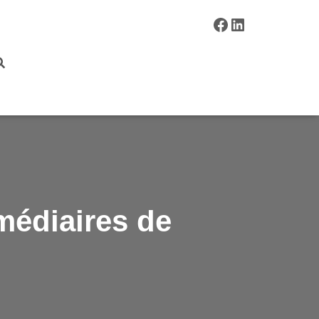
F
L
a
i
c
n
e
k
b
e
médiaires de
o
d
o
I